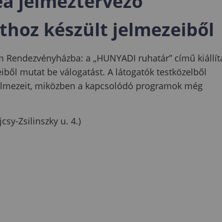
ea jelmeztervező
thoz készült jelmezeiből
m Rendezvényházba: a „HUNYADI ruhatár” című kiállít
ből mutat be válogatást. A látogatók testközelből
jelmezeit, miközben a kapcsolódó programok még
sy-Zsilinszky u. 4.)