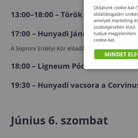
Oldalunk cookie-kat (
13:00–18:00 – Török kávézó
oldallátogatási szoká
amelyek marketing és 
szükségeseken kívül.
17:00 – Hunyadi János és Hunyad 
tudjuk megjeleníteni
cookie-kat.
A Soproni Erdélyi Kör előadása.
MINDET EL
18:00 – Ligneum Pódium: Törőcsik
19:30 – Hunyadi vacsora a Corvin
Június 6. szombat