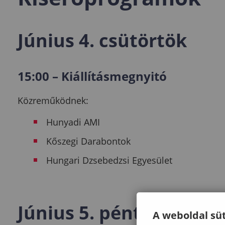
Június 4. csütörtök
15:00 – Kiállításmegnyitó
Közreműködnek:
Hunyadi AMI
Kőszegi Darabontok
Hungari Dzsebedzsi Egyesület
Június 5. péntek – Hu
A weboldal süt