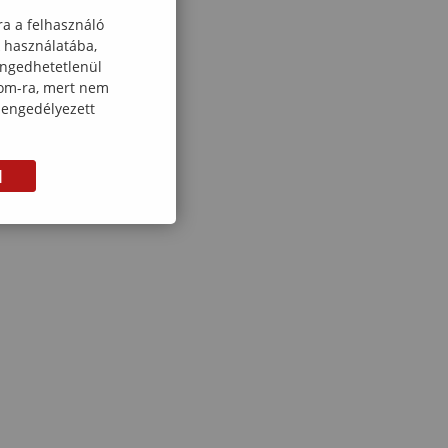
ra a felhasználó
k használatába,
engedhetetlenül
com-ra, mert nem
 engedélyezett
M