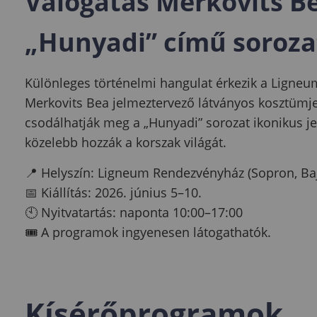
Válogatás Merkovits B
„Hunyadi” című soroza
Különleges történelmi hangulat érkezik a Ligneu
Merkovits Bea jelmeztervező látványos kosztümjei
csodálhatják meg a „Hunyadi” sorozat ikonikus 
közelebb hozzák a korszak világát.
📍 Helyszín: Ligneum Rendezvényház (Sopron, Bajc
📅 Kiállítás: 2026. június 5–10.
🕙 Nyitvatartás: naponta 10:00–17:00
🎟️ A programok ingyenesen látogathatók.
Kísérőprogramok