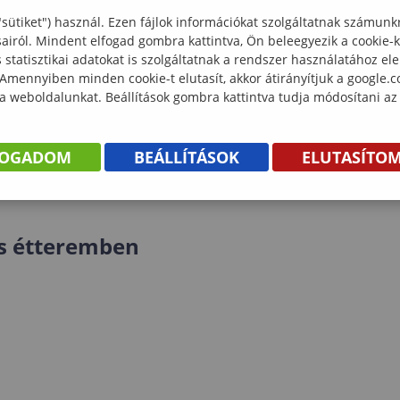
"sütiket") használ. Ezen fájlok információkat szolgáltatnak számunk
sairól. Mindent elfogad gombra kattintva, Ön beleegyezik a cookie-
statisztikai adatokat is szolgáltatnak a rendszer használatához el
 Amennyiben minden cookie-t elutasít, akkor átirányítjuk a google.
vára
 a weboldalunkat. Beállítások gombra kattintva tudja módosítani az
FOGADOM
BEÁLLÍTÁSOK
ELUTASÍTO
 Franciska
us étteremben